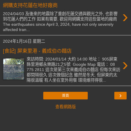
網購支持花蓮在地好廠商
›
2024/04/03 及後來的地震除了重創花蓮交通與觀光之外, 也影響
到花蓮人們的工作 如果有需要, 歡迎用網購支持這些當地的廠商
The earthquakes since April 3, 2024, have not only severely
affected tran...
2024年1月16日 星期二
[食記] 屏東里港 - 義成伯の麵店
›
來訪時間: 2024/01/14 大約 14:00 地址： 905屏東
縣里港鄉永樂路21之5號 Google Map 電話： 08
775 2811 這次是第三次來義成伯の麵店 但每次來訪
都間隔很久 這次做個記念 雖然是冬天, 但屏東的太
陽很溫暖 有人坐在室外用餐 環境維持得很...
›
首頁
查看網路版