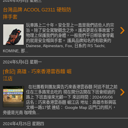
2024年5月8日 星期三
台灣品牌 ACOOL G2311 硬殼防
摔手套
›
玩車路上二十年，安全至上一直是我們這些人的宗
旨。除了安全駕駛觀念之外，護具更是在事故當下
物理上保護我們的身體，一般我們平日輕裝會穿戴
的就是安全帽與手套。 護具品牌知名的有歐美的
Dainese, Alpinestars, Fox, 日系的 RS Taichi,
KOMINE, 那...
2024年5月6日 星期一
[食記] 高雄 - 巧來香港雲吞麵 崛
江店
›
在社團看到團友廣告巧來香港雲吞麵 阿這不就之前
住在三多路常去吃的 現在開分店開在下班會經過的
路上 下班直接來光顧一下 來訪時間：2024/05/06
店名：巧來香港雲吞麵 崛江店 地址：高雄市新興區
文橫一路17號 連結： Google Map 店門口的照片，
旁邊是光南 咖哩魚...
2024年4月25日 星期四