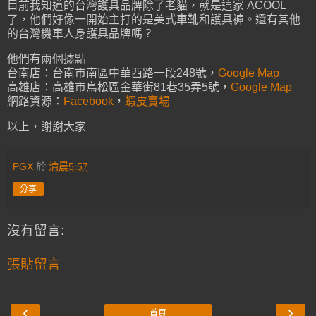
目前我知道的台灣護具品牌除了老貓，就是這家 ACOOL
了，他們好像一開始主打的是美式車靴和護具褲。還有其他
的台灣機車人身護具品牌嗎？
他們有兩個據點
台南店：台南市南區中華西路一段248號，
Google Map
高雄店：高雄市鳥松區金華街81巷35弄5號，
Google Map
網路資源：
Facebook
，
蝦皮賣場
以上，謝謝大家
PGX
於
清晨5:57
分享
沒有留言:
張貼留言
‹
›
首頁