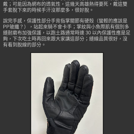
戴；可能因為網布的透氣性，這幾天高雄熱得要死，戴這雙
手套脫下來的時候手汗沒那麼多，很好脫。
說完手感，保護性部分手背指掌關節有硬殼（蠻輕的應該是
PP玻纖？），站起來騎不會卡手；掌紋與小魚際肌有個別多
縫耐磨布加強保護，以跑土路通常時速 30 以內保護性應是足
夠，下次吃土時再回來跟大家講這部分；縫線品質很好，沒
有看到脫線的部分。