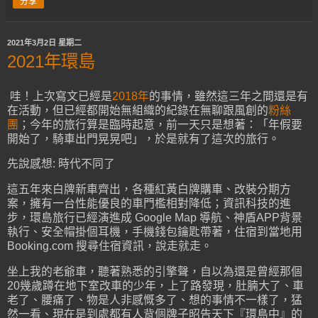
分享
2021年3月2日 星期二
2021年環島
哇！上次寫文已經是
2018年
的事情，雖然這三年之間還是有
在活動，但已經都開始無組織的紀錄在無聊跟風創的
粉絲
團
；今年的旅行算是臨時起意，前一天只是想著：「年假要
開始了，騎車出門晃晃吧」，於是就有了這次的旅行。
先說感想: 時代不同了
這五年來白牌新車齊出，各種紅黃白牌購車、改裝分期方
案，擁有一台性能優良的車門檻相對降低；資訊科技的進
步，環島旅行已經演進成 Google Map 導航、神盾APP背景
執行、安全帽掛個耳機，手機錢包鑰匙帶著，住宿到當地用
Booking.com 搜尋住宿資訊，說走就走。
坐上我的老爺車，聽著熟悉的引擎聲，自以為還是曾經那個
20幾歲蹲在地下室改車的少年，上了路發現，肚腩大了、車
老了、腰痛了、物是人非感慨多了、想的事情不一樣了，猛
然一看、現在是到處都有人背個牌子昭告天下『環島中』的