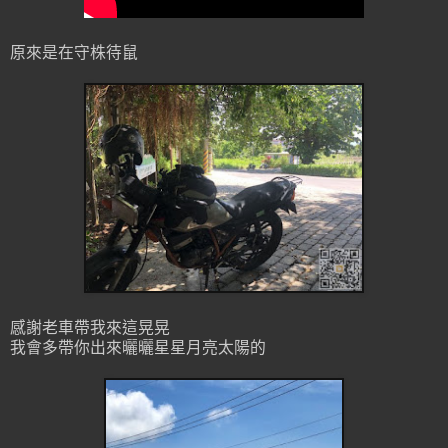
原來是在守株待鼠
感謝老車帶我來這晃晃
我會多帶你出來曬曬星星月亮太陽的