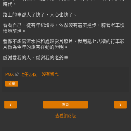
時代。
路上的車都大了快了，人心也快了。
看看自己，徒有年紀增長，依然沒有甚麼進步，騎著老車慢
慢地前進。
發懶不想寫流水帳和處理影片照片，就用亂七八糟的行車影
片做為今年的還有在動的證明。
感謝愛我的人、感謝我的老爺車
PGX
於
上午8:42
沒有留言:
分享
‹
›
首頁
查看網路版