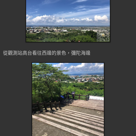
從觀測站高台看往西邊的景色，彌陀海邊