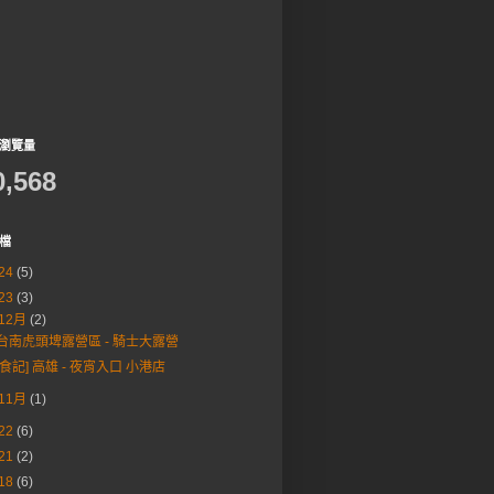
瀏覽量
0,568
檔
24
(5)
23
(3)
12月
(2)
台南虎頭埤露營區 - 騎士大露營
[食記] 高雄 - 夜宵入口 小港店
11月
(1)
22
(6)
21
(2)
18
(6)