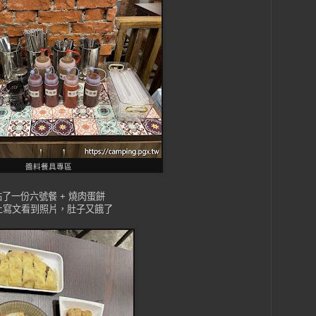
醬料餐具專區
點了一份六號餐 + 燒肉蛋餅
上寫文看到照片，肚子又餓了