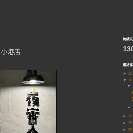
總網頁
13
口 小港店
網誌存
►
20
▼
20
▼
►
►
20
►
20
►
20