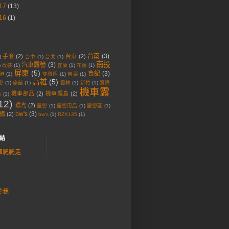
17
(13)
16
(1)
台南
(3)
手套
(2)
台東
(2)
)
台中
(1)
台北
(1)
南投
汽車露營
(3)
)
改裝
(1)
宜蘭
(1)
花蓮
(1)
屏東
(5)
食記
(3)
港
(1)
苓雅區
(1)
苗栗
(1)
高雄
(5)
營
(1)
旅館
(1)
雲林
(1)
新竹
(1)
實際
機車露
機車部品
(2)
機車環島
(2)
胎
(1)
12)
環島
(2)
露營
(1)
露營用品
(1)
露營區
(1)
bw's
(3)
備
(2)
bw‘s
(1)
RZX135
(1)
結
車爬爬走
於我