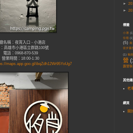
►
20
►
20
標籤
小港
(1
住宿
(1
廳名稱：夜宵入口 - 小港店
(5)
南
：高雄市小港區立群路100號
徒步露
電話：0968-870-539
(1)
輪
營業時間：18:00-1:30
營
(
ps://maps.app.goo.gl/ibqZdh12Wr95YoUg7
露營裝
其他連
老
網頁
關