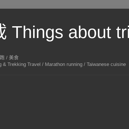
hings about tr
路跑 / 美食
g & Trekking Travel / Marathon running / Taiwanese cuisine