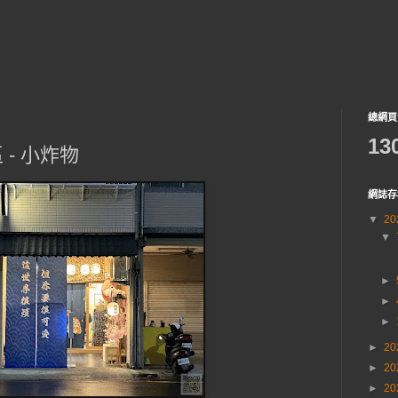
總網頁
13
- 小炸物
網誌存
▼
20
▼
►
►
►
►
20
►
20
►
20