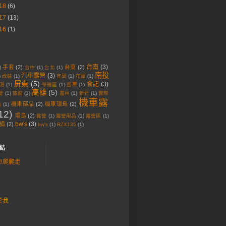
18
(6)
17
(13)
16
(1)
台南
(3)
手套
(2)
台東
(2)
)
台中
(1)
台北
(1)
南投
汽車露營
(3)
)
改裝
(1)
宜蘭
(1)
花蓮
(1)
屏東
(5)
食記
(3)
港
(1)
苓雅區
(1)
苗栗
(1)
高雄
(5)
營
(1)
旅館
(1)
雲林
(1)
新竹
(1)
實際
機車露
機車部品
(2)
機車環島
(2)
胎
(1)
12)
環島
(2)
露營
(1)
露營用品
(1)
露營區
(1)
bw's
(3)
備
(2)
bw‘s
(1)
RZX135
(1)
結
車爬爬走
於我