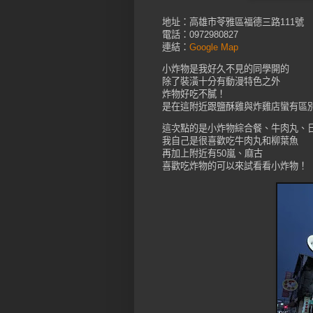
地址：高雄市苓雅區福德三路111號
電話：0972980827
連結：
Google Map
小炸物是我好久不見的同學開的
除了裝潢十分有動漫特色之外
炸物好吃不膩！
是在這附近跟鹽酥雞與炸雞店蠻有區
這次點的是小炸物綜合餐、牛肉丸、
我自己是很喜歡吃牛肉丸和柳葉魚
再加上附近有50嵐、麻古
喜歡吃炸物的可以來試看看小炸物！