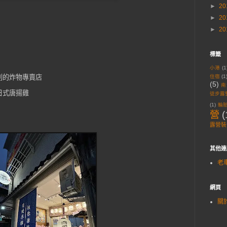
►
20
►
20
►
20
標籤
小港
(1
別的炸物專賣店
住宿
(1
(5)
南
日式唐揚雞
徒步露
(1)
輪
營
(
露營裝
其他連
老
網頁
關